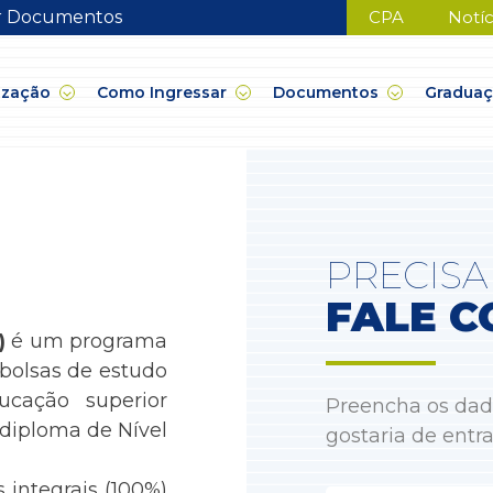
ar Documentos
CPA
Notíc
ização
Como Ingressar
Documentos
Gradua
PRECISA
FALE C
)
é um programa
bolsas de estudo
ucação superior
Preencha os dad
diploma de Nível
gostaria de entr
s integrais (100%)