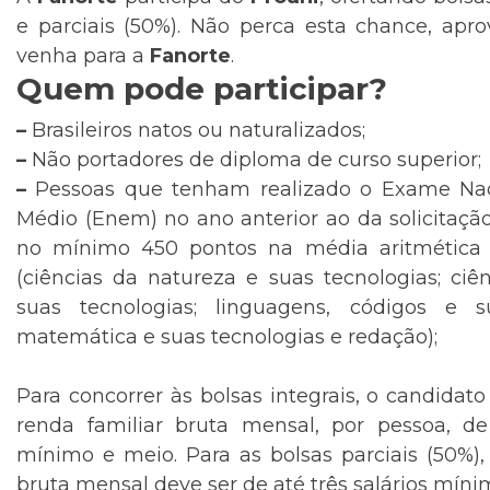
e parciais (50%). Não perca esta chance, apr
venha para a
Fanorte
.
Quem pode participar?
–
Brasileiros natos ou naturalizados;
–
Não portadores de diploma de curso superior;
–
Pessoas que tenham realizado o Exame Nac
Médio (Enem) no ano anterior ao da solicitaçã
no mínimo 450 pontos na média aritmética 
(ciências da natureza e suas tecnologias; ci
suas tecnologias; linguagens, códigos e su
matemática e suas tecnologias e redação);
Para concorrer às bolsas integrais, o candida
renda familiar bruta mensal, por pessoa, d
mínimo e meio. Para as bolsas parciais (50%),
bruta mensal deve ser de até três salários míni