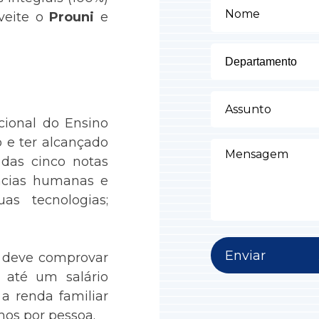
oveite o
Prouni
e
Departamento
ional do Ensino
o e ter alcançado
das cinco notas
ências humanas e
as tecnologias;
Enviar
to deve comprovar
e até um salário
 a renda familiar
mos por pessoa.