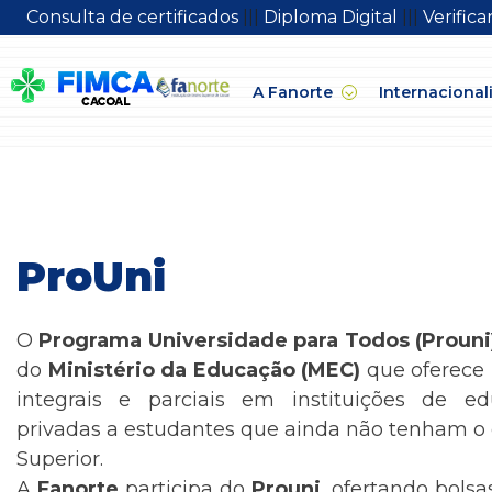
Consulta de certificados
|||
Diploma Digital
|||
Verific
A Fanorte
Internacional
ProUni
O
Programa Universidade para Todos (Prouni
do
Ministério da Educação (MEC)
que oferece 
integrais e parciais em instituições de ed
privadas a estudantes que ainda não tenham o 
Superior.
A
Fanorte
participa do
Prouni
, ofertando bolsa