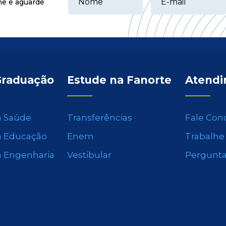
ne e aguarde
Graduação
Estude na Fanorte
Atend
a Saúde
Transferências
Fale Con
a Educação
Enem
Trabalhe
a Engenharia
Vestibular
Pergunta