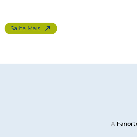
Saiba Mais
A
Fanor