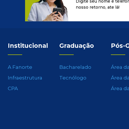
Digite seu nome e telefo
nosso retorno, ate lá!
Institucional
Graduação
Pós-
A Fanorte
Bacharelado
Área d
Infraestrutura
Tecnólogo
Área d
CPA
Área d