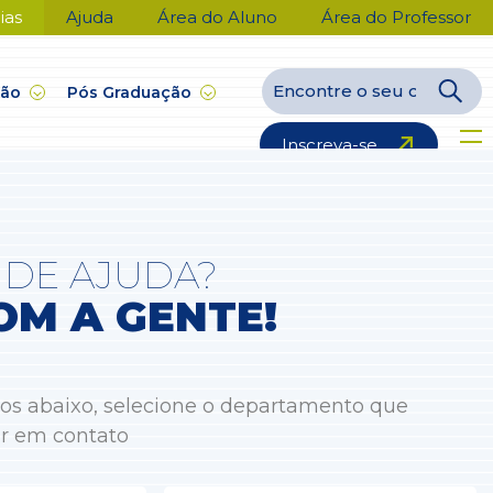
ias
Ajuda
Área do Aluno
Área do Professor
ção
Pós Graduação
Inscreva-se
 DE AJUDA?
OM A GENTE!
os abaixo, selecione o departamento que
ar em contato