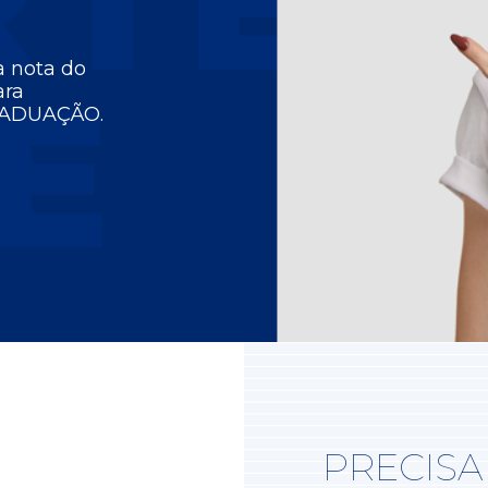
a nota do
ara
RADUAÇÃO.
PRECISA