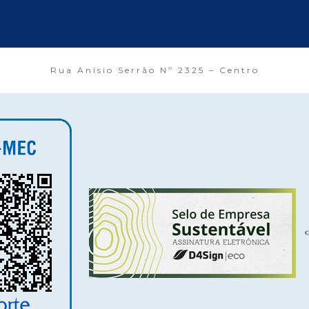
Rua Anísio Serrão Nº 2325 – Centro
©