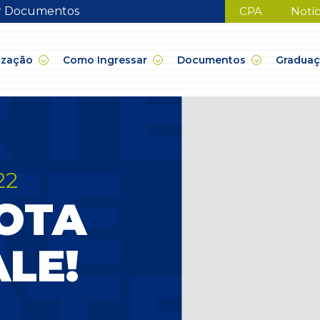
ar Documentos
CPA
Notíc
ização
Como Ingressar
Documentos
Gradua
22
NOTA
LE!