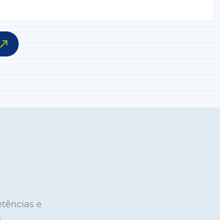
tências e
s