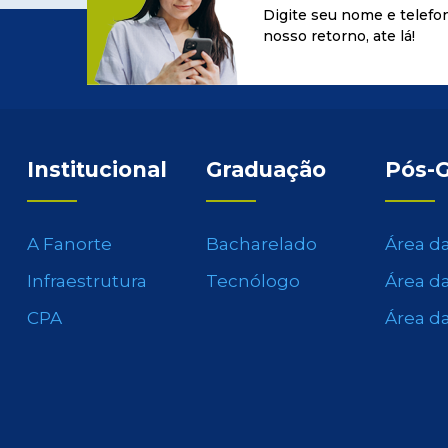
Digite seu nome e telefo
nosso retorno, ate lá!
Institucional
Graduação
Pós-
A Fanorte
Bacharelado
Área d
Infraestrutura
Tecnólogo
Área d
CPA
Área d