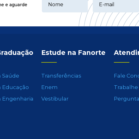
ne e aguarde
Graduação
Estude na Fanorte
Atend
a Saúde
Transferências
Fale Con
a Educação
Enem
Trabalhe
a Engenharia
Vestibular
Pergunta