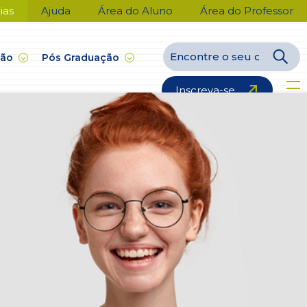
ias
Ajuda
Área do Aluno
Área do Professor
ção
Pós Graduação
Inscreva-se